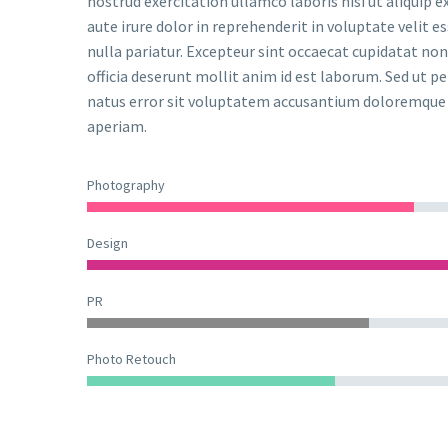
nostrud exercitation ullamco laboris nisi ut aliquip
aute irure dolor in reprehenderit in voluptate velit e
nulla pariatur. Excepteur sint occaecat cupidatat non 
officia deserunt mollit anim id est laborum. Sed ut pe
natus error sit voluptatem accusantium doloremqu
aperiam.
Photography
Design
PR
Photo Retouch