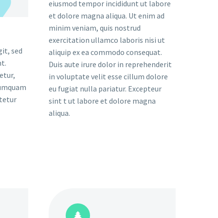
eiusmod tempor incididunt ut labore
et dolore magna aliqua. Ut enim ad
minim veniam, quis nostrud
exercitation ullamco laboris nisi ut
it, sed
aliquip ex ea commodo consequat.
t.
Duis aute irure dolor in reprehenderit
etur,
in voluptate velit esse cillum dolore
 numquam
eu fugiat nulla pariatur. Excepteur
tetur
sint t ut labore et dolore magna
aliqua.

