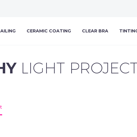
AILING
CERAMIC COATING
CLEAR BRA
TINTIN
HY
LIGHT PROJEC
t