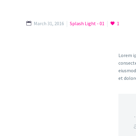
March 31, 2016
Splash Light - 01
1
Lorem ip
consecte
eiusmod 
et dolor