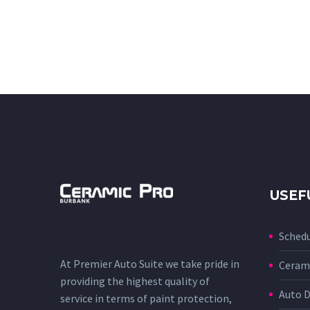
USEF
Sched
At Premier Auto Suite we take pride in
Cerami
providing the highest quality of
Auto D
service in terms of paint protection,