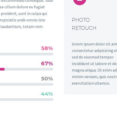
 ex ea commodo consequat. Duis
sse cillum dolore eu fugiat
proident, sunt in culpa qui
PHOTO
rspiciatis unde omnis iste
e laudantium, totam rem
RETOUCH
lorem ipsum dolor sit am
58%
consectetur adipisicing el
sed do eiusmod tempor
67%
incididunt ut labore et d
magna aliqua. Ut enim ad
minim veniam, quis nost
50%
exercitation ullamco.
44%